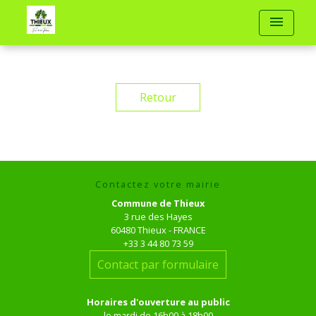
menu
Retour
Contactez votre mairie
Commune de Thieux
3 rue des Hayes
60480 Thieux - FRANCE
+33 3 44 80 73 59
Contact par formulaire
Horaires d'ouverture au public
le mardi de 16h00 à 18h00