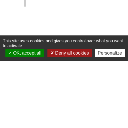
This site uses cookies and gives you control over what you want
to activate
OK, accept all
Deny all cookies
Personalize
Contactez votre mairie
Commune de Thieux
3 rue des Hayes
60480 Thieux - FRANCE
+33 3 44 80 73 59
Contact par formulaire
Horaires d'ouverture au public
le mardi de 16h00 à 18h00
le jeudi de 16h00 à 17h00