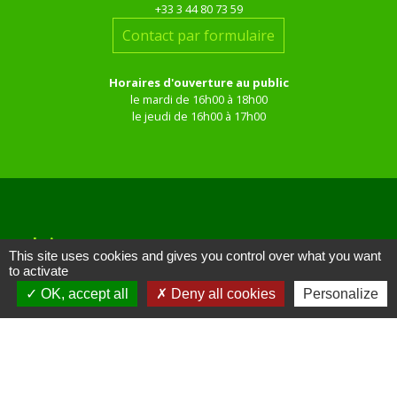
+33 3 44 80 73 59
Contact par formulaire
Horaires d'ouverture au public
le mardi de 16h00 à 18h00
le jeudi de 16h00 à 17h00
Liens
This site uses cookies and gives you control over what you want
to activate
Site réalisé par KOM Conseil
OK, accept all
Deny all cookies
Personalize
Oise mobilité
Service Public
Communauté de Communes de