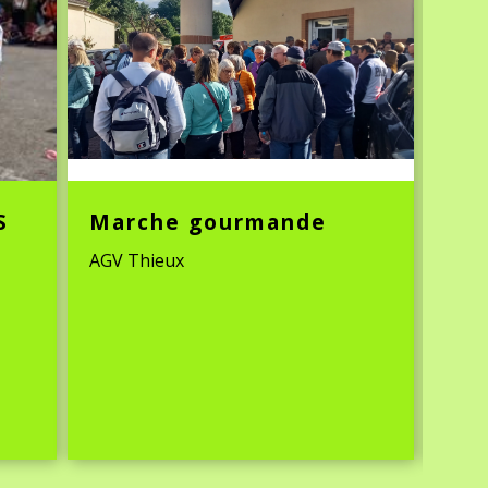
S
Marche gourmande
Mar
AGV Thieux
Ché t