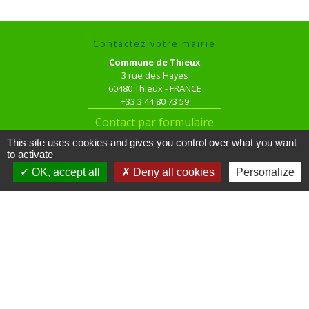
Contactez votre mairie
Commune de Thieux
3 rue des Hayes
60480 Thieux - FRANCE
+33 3 44 80 73 59
Contact par formulaire
This site uses cookies and gives you control over what you want
to activate
Horaires d'ouverture au public
le mardi de 16h00 à 18h00
OK, accept all
Deny all cookies
Personalize
le jeudi de 16h00 à 17h00
Liens