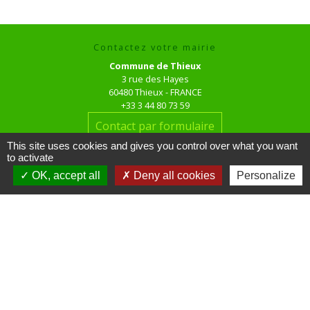
Contactez votre mairie
Commune de Thieux
3 rue des Hayes
60480 Thieux - FRANCE
+33 3 44 80 73 59
Contact par formulaire
This site uses cookies and gives you control over what you want
to activate
Horaires d'ouverture au public
OK, accept all
Deny all cookies
Personalize
le mardi de 16h00 à 18h00
le jeudi de 16h00 à 17h00
Liens