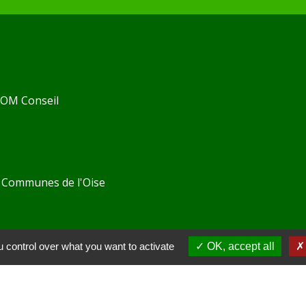
 KOM Conseil
Communes de l'Oise
tions légales
-
Politique de confidentialité
-
Accessibilité
 control over what you want to activate
OK, accept all
Site créé en partenariat avec Réseau d