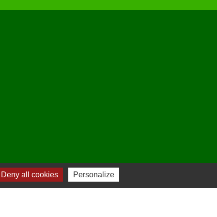
-
Plan du site
-
Gestion des cookies
Deny all cookies
Personalize
es Communes