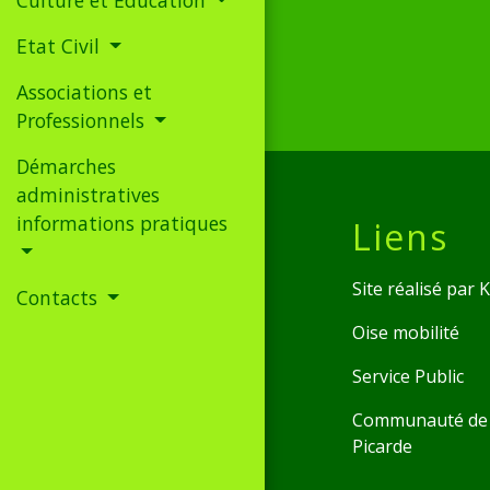
Etat Civil
Associations et
Professionnels
Démarches
administratives
informations pratiques
Liens
Site réalisé par
Contacts
Oise mobilité
Service Public
Communauté de 
Picarde