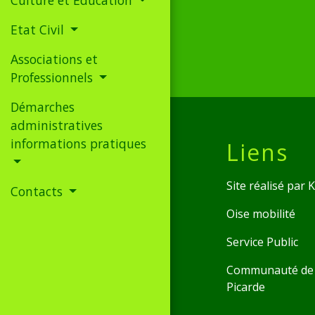
Etat Civil
Associations et
Professionnels
Démarches
administratives
informations pratiques
Liens
Site réalisé par
Contacts
Oise mobilité
Service Public
Communauté de 
Picarde