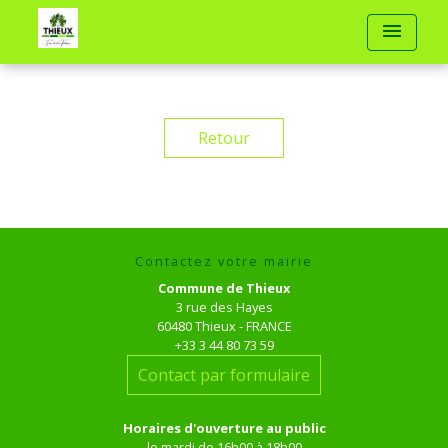
menu
Retour
Contactez votre mairie
Commune de Thieux
3 rue des Hayes
60480 Thieux - FRANCE
+33 3 44 80 73 59
Contact par formulaire
Horaires d'ouverture au public
le mardi de 16h00 à 18h00