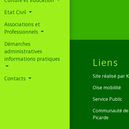
Etat Civil
Associations et
Professionnels
Démarches
administratives
informations pratiques
Liens
Site réalisé par
Contacts
Oise mobilité
Service Public
Communauté de 
Picarde