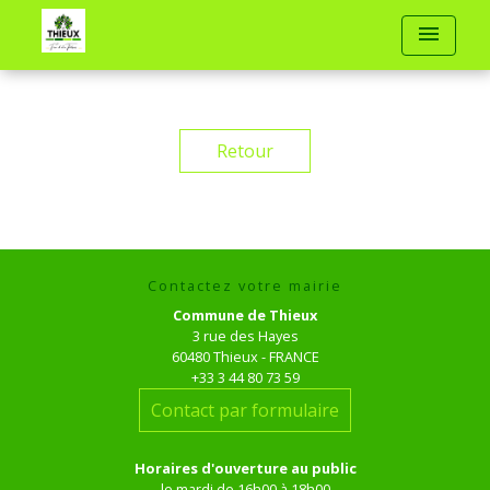
menu
Retour
Contactez votre mairie
Commune de Thieux
3 rue des Hayes
60480 Thieux - FRANCE
+33 3 44 80 73 59
Contact par formulaire
Horaires d'ouverture au public
le mardi de 16h00 à 18h00