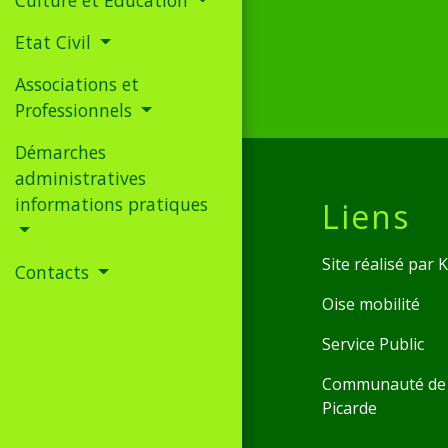
Etat Civil
Associations et
Professionnels
Démarches
administratives
informations pratiques
Liens
Site réalisé par
Contacts
Oise mobilité
Service Public
Communauté de 
Picarde