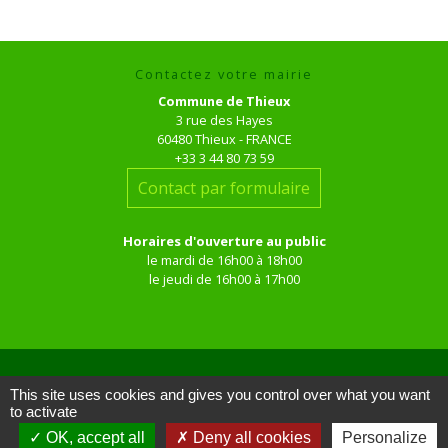
Contactez votre mairie
Commune de Thieux
3 rue des Hayes
60480 Thieux - FRANCE
+33 3 44 80 73 59
Contact par formulaire
Horaires d'ouverture au public
le mardi de 16h00 à 18h00
le jeudi de 16h00 à 17h00
This site uses cookies and gives you control over what you want
to activate
Liens
OK, accept all
Deny all cookies
Personalize