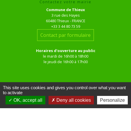
Contactez votre mairie
Commune de Thieux
3 rue des Hayes
60480 Thieux - FRANCE
+33 3 44 80 73 59
Contact par formulaire
Horaires d'ouverture au public
le mardi de 16h00 à 18h00
le jeudi de 16h00 à 17h00
This site uses cookies and gives you control over what you want
to activate
OK, accept all
Deny all cookies
Personalize
Liens
Site réalisé par KOM Conseil
Oise mobilité