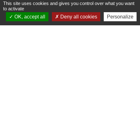
This site uses cookies and gives you control over what you want
to activate
OK, accept all
Deny all cookies
Personalize
Liens
Site réalisé par KOM Conseil
Oise mobilité
Service Public
Communauté de Communes de
l'Oise Picarde
Mentions légales
-
Politique de confidentialité
-
Accessibilité
-
Plan du site
-
Gestion des cookies