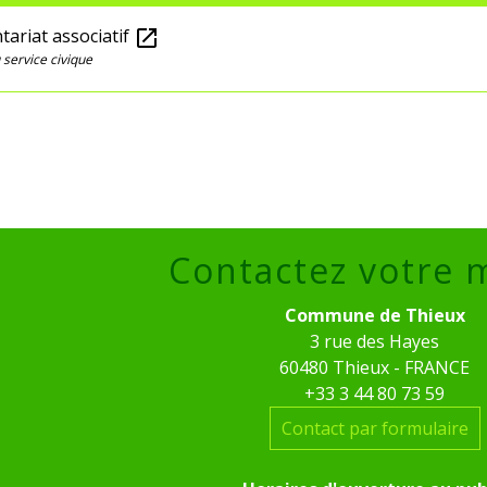
tariat associatif
open_in_new
service civique
Contactez votre 
Commune de Thieux
3 rue des Hayes
60480 Thieux - FRANCE
+33 3 44 80 73 59
Contact par formulaire