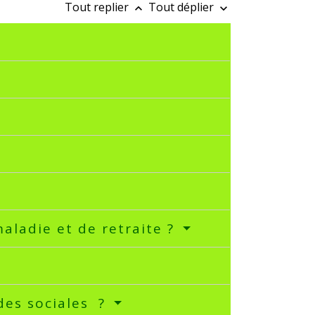
Tout replier
Tout déplier
keyboard_arrow_up
keyboard_arrow_down
aladie et de retraite ?
des sociales ?