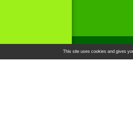
This site uses cookies and gives you
Liens
Site réalisé par
Oise mobilité
Service Public
Communauté de 
Picarde