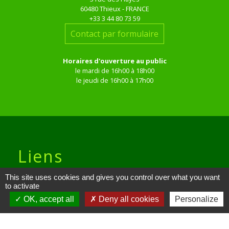
60480 Thieux - FRANCE
+33 3 44 80 73 59
Contact par formulaire
Horaires d'ouverture au public
le mardi de 16h00 à 18h00
le jeudi de 16h00 à 17h00
Liens
This site uses cookies and gives you control over what you want
Site réalisé par KOM Conseil
to activate
OK, accept all
Deny all cookies
Personalize
Oise mobilité
Service Public