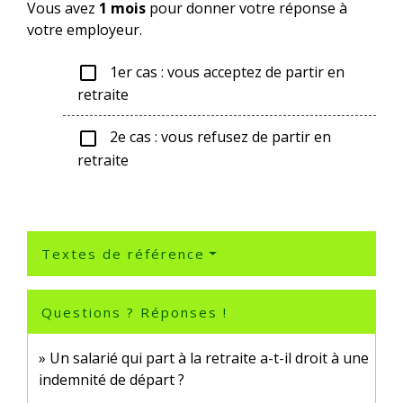
Vous avez
1 mois
pour donner votre réponse à
votre employeur.
1er cas : vous acceptez de partir en
check_box_outline_blank
retraite
2e cas : vous refusez de partir en
check_box_outline_blank
retraite
Textes de référence
Questions ? Réponses !
Un salarié qui part à la retraite a-t-il droit à une
indemnité de départ ?