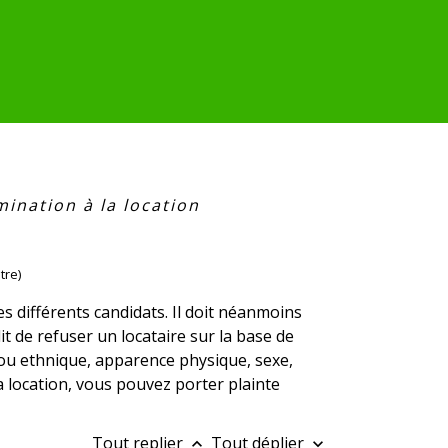
mination à la location
tre)
es différents candidats. Il doit néanmoins
rdit de refuser un locataire sur la base de
 ou ethnique, apparence physique, sexe,
 la location, vous pouvez porter plainte
Tout replier
Tout déplier
keyboard_arrow_up
keyboard_arrow_down