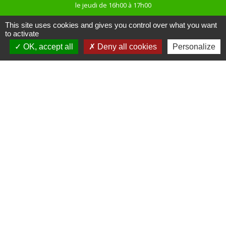
le jeudi de 16h00 à 17h00
This site uses cookies and gives you control over what you want
to activate
OK, accept all
Deny all cookies
Personalize
Liens
Site réalisé par KOM Conseil
Oise mobilité
Service Public
Communauté de Communes de
l'Oise Picarde
Mentions légales
-
Politique de confidentialité
-
Accessibilité
-
Plan du site
-
Gestion des cookies