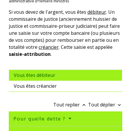
administrative (Première ministre)
Si vous devez de l'argent, vous êtes
débiteur
. Un
commissaire de justice (anciennement huissier de
justice et commissaire-priseur judiciaire) peut faire
une saisie sur votre compte bancaire (ou plusieurs
de vos comptes) pour rembourser en partie ou en
totalité votre
créancier
. Cette saisie est appelée
saisie-attribution
.
Vous êtes débiteur
Vous êtes créancier
Tout replier
Tout déplier
keyboard_arrow_up
keyboard_arrow_down
Pour quelle dette ?