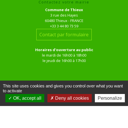
Contactez votre mairie
Commune de Thieux
3 rue des Hayes
60480 Thieux - FRANCE
+33 3 44 80 73 59
Contact par formulaire
Horaires d'ouverture au public
le mardi de 16h00 à 18h00
le jeudi de 16h00 à 17h00
This site uses cookies and gives you control over what you want
to activate
OK, accept all
Deny all cookies
Personalize
Liens
Site réalisé par KOM Conseil
Oise mobilité