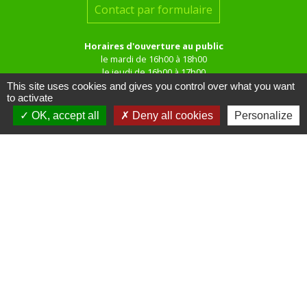
Contact par formulaire
Horaires d'ouverture au public
le mardi de 16h00 à 18h00
le jeudi de 16h00 à 17h00
This site uses cookies and gives you control over what you want
to activate
OK, accept all
Deny all cookies
Personalize
Liens
Site réalisé par KOM Conseil
Oise mobilité
Service Public
Communauté de Communes de
l'Oise Picarde