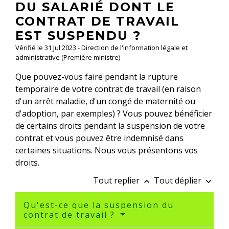
DU SALARIÉ DONT LE
CONTRAT DE TRAVAIL
EST SUSPENDU ?
Vérifié le 31 Jul 2023 - Direction de l'information légale et
administrative (Première ministre)
Que pouvez-vous faire pendant la rupture
temporaire de votre contrat de travail (en raison
d'un arrêt maladie, d'un congé de maternité ou
d'adoption, par exemples) ? Vous pouvez bénéficier
de certains droits pendant la suspension de votre
contrat et vous pouvez être indemnisé dans
certaines situations. Nous vous présentons vos
droits.
Tout replier
Tout déplier
keyboard_arrow_up
keyboard_arrow_down
Qu'est-ce que la suspension du
contrat de travail ?