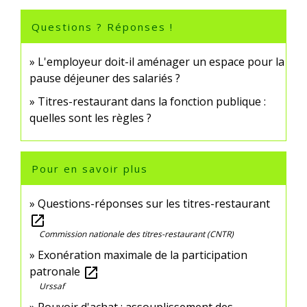
Questions ? Réponses !
L'employeur doit-il aménager un espace pour la
pause déjeuner des salariés ?
Titres-restaurant dans la fonction publique :
quelles sont les règles ?
Pour en savoir plus
Questions-réponses sur les titres-restaurant
open_in_new
Commission nationale des titres-restaurant (CNTR)
Exonération maximale de la participation
patronale
open_in_new
Urssaf