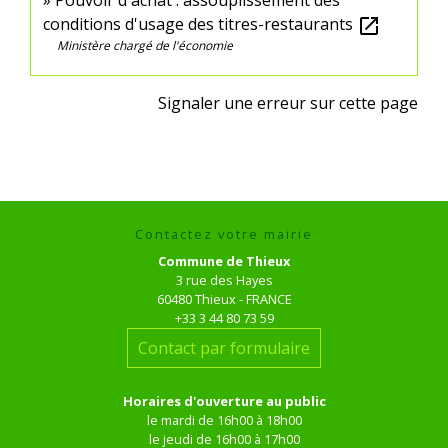
Pouvoir d'achat : assouplissement des
conditions d'usage des titres-restaurants
open_in_new
Ministère chargé de l'économie
Signaler une erreur sur cette page
Contactez votre mairie
Commune de Thieux
3 rue des Hayes
60480 Thieux - FRANCE
+33 3 44 80 73 59
Contact par formulaire
Horaires d'ouverture au public
le mardi de 16h00 à 18h00
le jeudi de 16h00 à 17h00