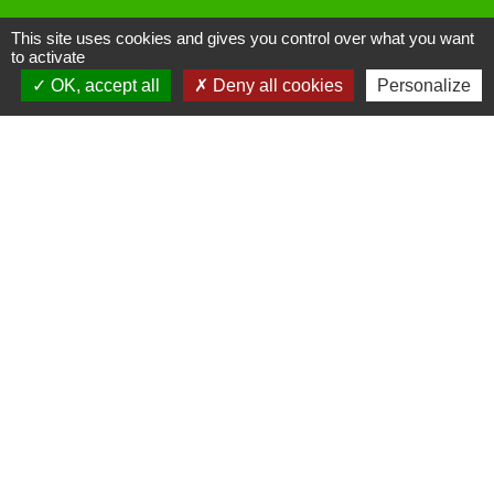
This site uses cookies and gives you control over what you want
to activate
OK, accept all
Deny all cookies
Personalize
Liens
Site réalisé par KOM Conseil
Oise mobilité
Service Public
Communauté de Communes de
l'Oise Picarde
Mentions légales
-
Politique de confidentialité
-
Accessibilité
-
Plan du site
-
Gestion des cookies