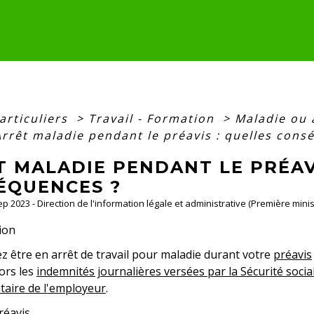
articuliers
>
Travail - Formation
>
Maladie ou 
Arrêt maladie pendant le préavis : quelles cons
T MALADIE PENDANT LE PRÉAV
ÉQUENCES ?
Sep 2023 - Direction de l'information légale et administrative (Première minis
ion
 être en arrêt de travail pour maladie durant votre
préavis
ors les
indemnités journalières versées par la Sécurité sociale
aire de l'employeur
.
réavis