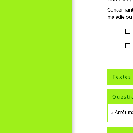
Concernant 
maladie ou 
check_box_outline_blank
check_box_outline_blank
Textes
Questi
Arrêt ma