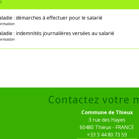
i
ladie : démarches à effectuer pour le salarié
Formation
ladie : indemnités journalières versées au salarié
Formation
Contactez votre 
Commune de Thieux
3 rue des Hayes
60480 Thieux - FRANCE
+33 3 44 80 73 59