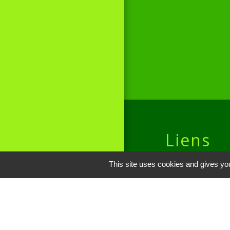
Liens
Site réalisé par
This site uses cookies and gives you
Oise mobilité
Service Public
Communauté de 