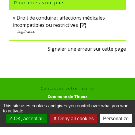
Pour en savoir plus
Droit de conduire : affections médicales
incompatibles ou restrictives
open_in_new
Legifrance
Signaler une erreur sur cette page
Contactez votre mairie
Commune de Thieux
3 rue des Hayes
This site uses cookies and gives you control over what you want
60480 Thieux - FRANCE
to activate
+33 3 44 80 73 59
OK, accept all
Deny all cookies
Personalize
Contact par formulaire