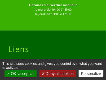
Horaires d'ouverture au public
le mardi de 16h00 à 18h00
le jeudi de 16h00 à 17h00
Liens
Site réalisé par KOM Conseil
This site uses cookies and gives you control over what you want
to activate
Oise mobilité
OK, accept all
Deny all cookies
Personalize
Service Public
Communauté de Communes de
l'Oise Picarde