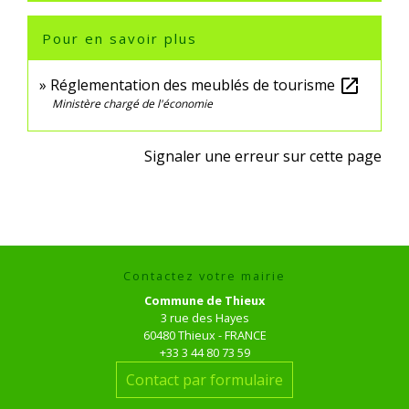
Pour en savoir plus
Réglementation des meublés de tourisme
open_in_new
Ministère chargé de l'économie
Signaler une erreur sur cette page
Contactez votre mairie
Commune de Thieux
3 rue des Hayes
60480 Thieux - FRANCE
+33 3 44 80 73 59
Contact par formulaire