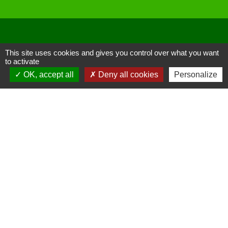
Liens
This site uses cookies and gives you control over what you want
to activate
OK, accept all
Deny all cookies
Personalize
Site réalisé par KOM Conseil
Oise mobilité
Service Public
Communauté de Communes de
l'Oise Picarde
Mentions légales
-
Politique de confidentialité
-
Accessibilité
-
Plan du site
-
Gestion des cookies