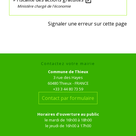
open_in_new
Ministère chargé de l'économie
Signaler une erreur sur cette page
Contactez votre mairie
Commune de Thieux
3 rue des Hayes
60480 Thieux - FRANCE
+33 3 44 80 73 59
Contact par formulaire
Horaires d'ouverture au public
le mardi de 16h00 à 18h00
le jeudi de 16h00 à 17h00