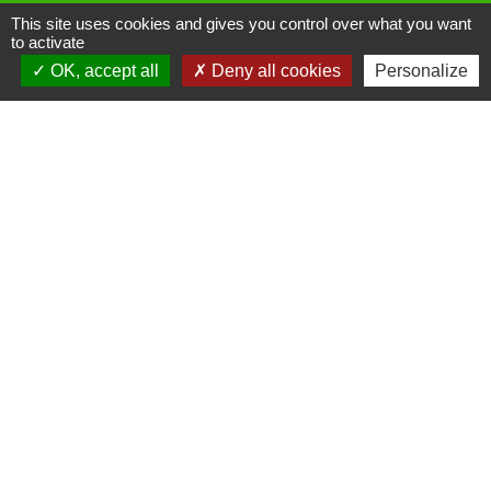
This site uses cookies and gives you control over what you want
to activate
OK, accept all
Deny all cookies
Personalize
Liens
Site réalisé par KOM Conseil
Oise mobilité
Service Public
Communauté de Communes de
l'Oise Picarde
Mentions légales
-
Politique de confidentialité
-
Accessibilité
-
Plan du site
-
Gestion des cookies