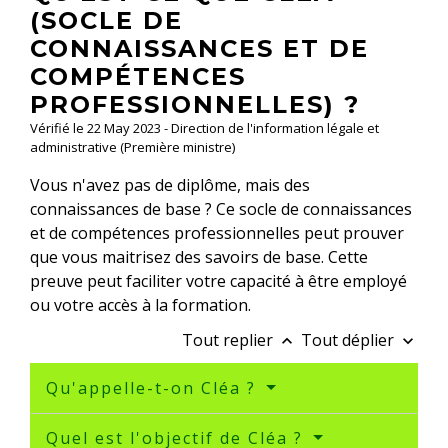
(SOCLE DE
CONNAISSANCES ET DE
COMPÉTENCES
PROFESSIONNELLES) ?
Vérifié le 22 May 2023 - Direction de l'information légale et
administrative (Première ministre)
Vous n'avez pas de diplôme, mais des
connaissances de base ? Ce socle de connaissances
et de compétences professionnelles peut prouver
que vous maitrisez des savoirs de base. Cette
preuve peut faciliter votre capacité à être employé
ou votre accès à la formation.
Tout replier
Tout déplier
keyboard_arrow_up
keyboard_arrow_down
Qu'appelle-t-on Cléa ?
Quel est l'objectif de Cléa ?