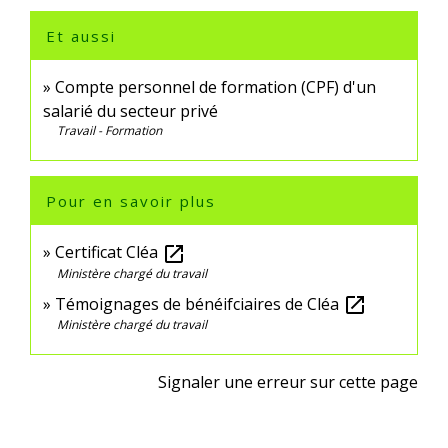
Et aussi
Compte personnel de formation (CPF) d'un
salarié du secteur privé
Travail - Formation
Pour en savoir plus
Certificat Cléa
open_in_new
Ministère chargé du travail
Témoignages de bénéifciaires de Cléa
open_in_new
Ministère chargé du travail
Signaler une erreur sur cette page