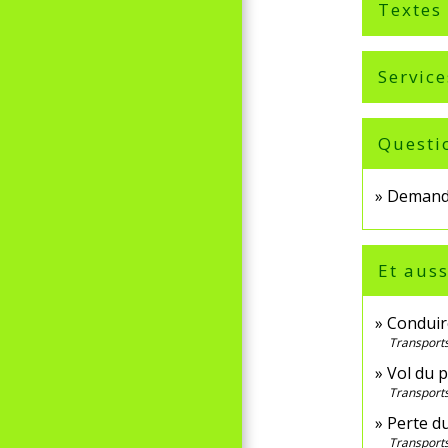
Textes
Service
Questi
Demande
Et auss
Conduir
Transports
Vol du 
Transports
Perte d
Transports