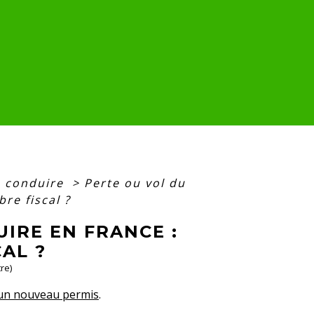
e conduire
>
Perte ou vol du
re fiscal ?
IRE EN FRANCE :
AL ?
re)
un nouveau permis
.