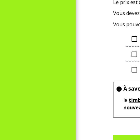
Le prix est
Vous devez 
Vous pouve
check_box_outline_blank
check_box_outline_blank
check_box_outline_blank
À savo
info
le
timb
nouvea