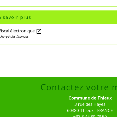
 savoir plus
iscal électronique
open_in_new
chargé des finances
Contactez votre 
Commune de Thieux
3 rue des Hayes
60480 Thieux - FRANCE
+33 3 44 80 73 59