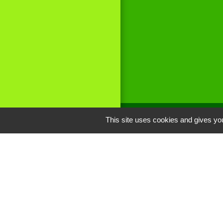
This site uses cookies and gives you
Liens
Site réalisé par
Oise mobilité
Service Public