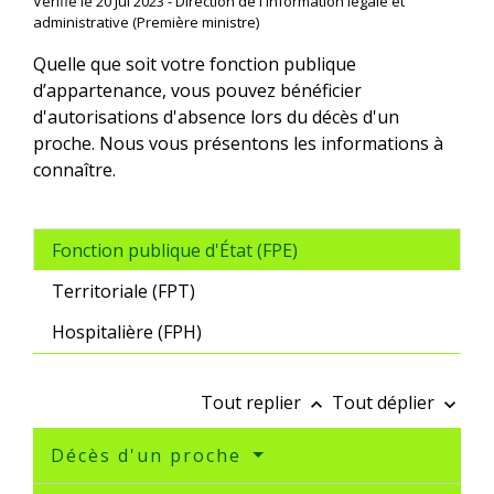
Vérifié le 20 Jul 2023 - Direction de l'information légale et
administrative (Première ministre)
Quelle que soit votre fonction publique
d’appartenance, vous pouvez bénéficier
d'autorisations d'absence lors du décès d'un
proche. Nous vous présentons les informations à
connaître.
Fonction publique d'État (FPE)
Territoriale (FPT)
Hospitalière (FPH)
Tout replier
Tout déplier
keyboard_arrow_up
keyboard_arrow_down
Décès d'un proche