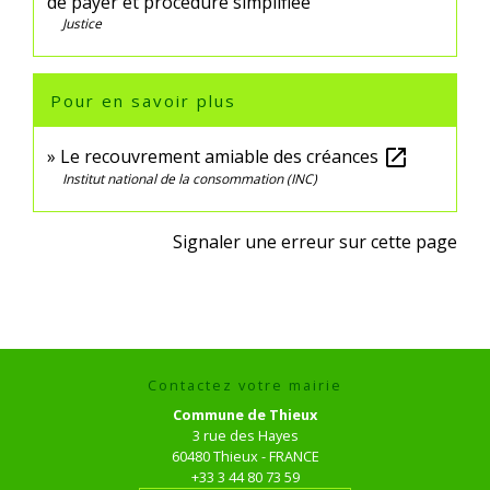
de payer et procédure simplifiée
Justice
Pour en savoir plus
Le recouvrement amiable des créances
open_in_new
Institut national de la consommation (INC)
Signaler une erreur sur cette page
Contactez votre mairie
Commune de Thieux
3 rue des Hayes
60480 Thieux - FRANCE
+33 3 44 80 73 59