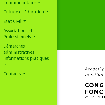
Communautaire
Culture et Education
Etat Civil
Associations et
Professionnels
Démarches
administratives
informations pratiques
Accueil p
Contacts
fonction
CONG
FONC
Vérifié le 21 