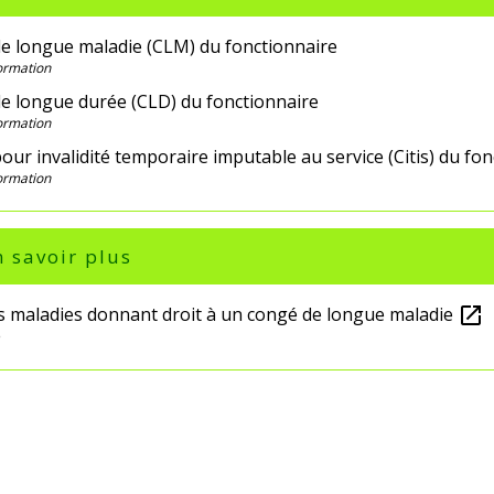
e longue maladie (CLM) du fonctionnaire
Formation
e longue durée (CLD) du fonctionnaire
Formation
ur invalidité temporaire imputable au service (Citis) du fo
Formation
 savoir plus
es maladies donnant droit à un congé de longue maladie
open_in_new