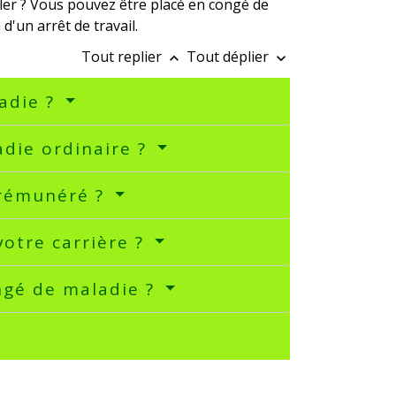
ller ? Vous pouvez être placé en congé de
'un arrêt de travail.
Tout replier
Tout déplier
keyboard_arrow_up
keyboard_arrow_down
adie ?
die ordinaire ?
 rémunéré ?
votre carrière ?
ngé de maladie ?