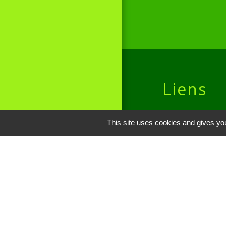
Liens
Site réalisé par
This site uses cookies and gives you
Oise mobilité
Service Public
Communauté de 
Picarde
Men