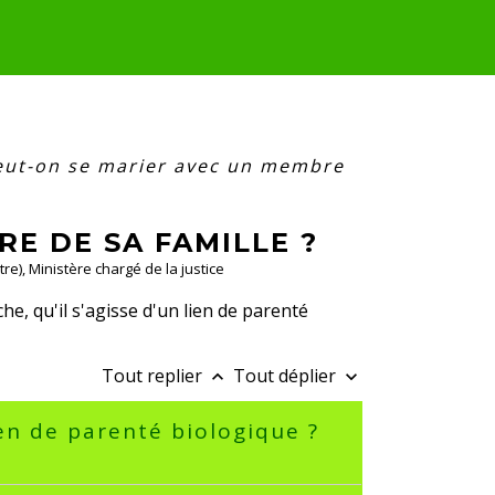
eut-on se marier avec un membre
E DE SA FAMILLE ?
tre), Ministère chargé de la justice
he, qu'il s'agisse d'un lien de parenté
Tout replier
Tout déplier
keyboard_arrow_up
keyboard_arrow_down
ien de parenté biologique ?