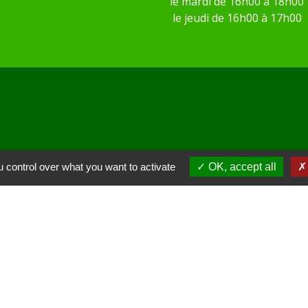
le mardi de 16h00 à 18h00
le jeudi de 16h00 à 17h00
 KOM Conseil
 control over what you want to activate
OK, accept all
Communes de l'Oise
tions légales
-
Politique de confidentialité
-
Accessibilité