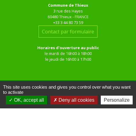
Commune de Thieux
3 rue des Hayes
60480 Thieux - FRANCE
+33 3 44 80 73 59
Contact par formulaire
Horaires d'ouverture au public
le mardi de 16h00 à 18h00
le jeudi de 16h00 à 17h00
This site uses cookies and gives you control over what you want
to activate
OK, accept all
Deny all cookies
Personalize
Liens
Site réalisé par KOM Conseil
Oise mobilité