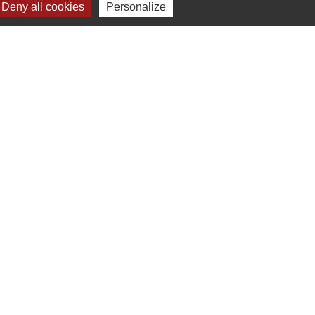
Deny all cookies
Personalize
-
Plan du site
-
Gestion des cookies
es Communes