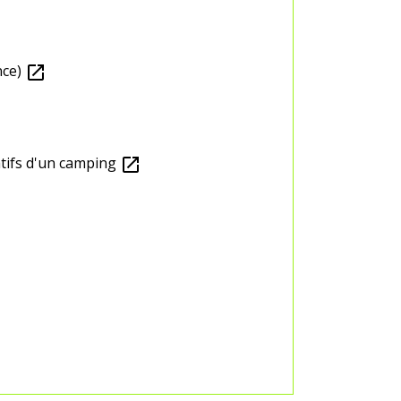
nce)
open_in_new
tifs d'un camping
open_in_new