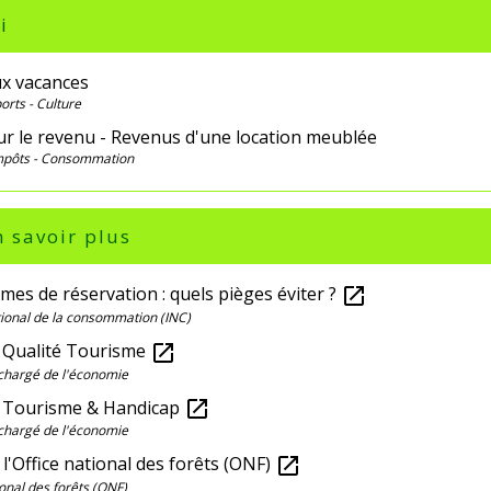
i
ux vacances
ports - Culture
ur le revenu - Revenus d'une location meublée
Impôts - Consommation
 savoir plus
mes de réservation : quels pièges éviter ?
open_in_new
ational de la consommation (INC)
Qualité Tourisme
open_in_new
chargé de l'économie
 Tourisme & Handicap
open_in_new
chargé de l'économie
 l'Office national des forêts (ONF)
open_in_new
ional des forêts (ONF)