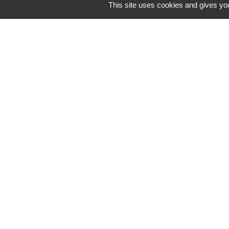
This site uses cookies and gives you
Liens
Site réalisé par
Oise mobilité
Service Public
Communauté de 
Picarde
Men