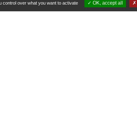
 control over what you want to activate
OK, accept all
 KOM Conseil
Communes de l'Oise
tions légales
-
Politique de confidentialité
-
Accessibilité
Site créé en partenariat avec Réseau d