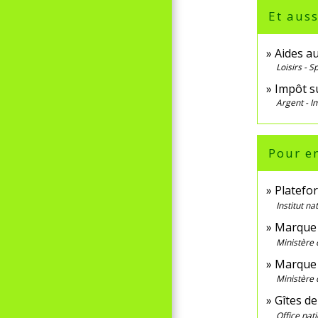
Et auss
Aides a
Loisirs - S
Impôt s
Argent - 
Pour en
Platefor
Institut n
Marque 
Ministère 
Marque
Ministère 
Gîtes de
Office nat