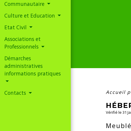
Communautaire
Culture et Education
Etat Civil
Associations et
Professionnels
Démarches
administratives
informations pratiques
Accueil p
Contacts
HÉBE
Vérifié le 31 J
Meublé