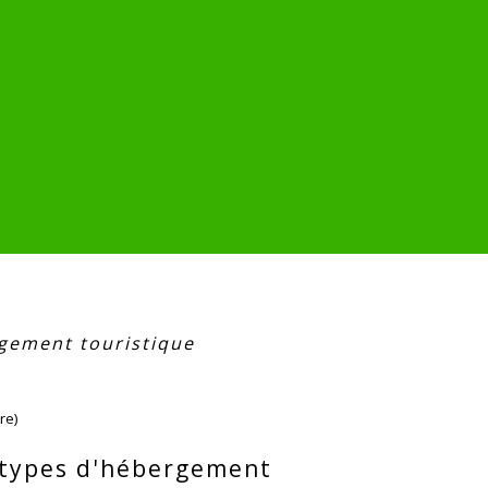
gement touristique
re)
 types d'hébergement