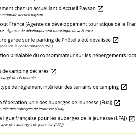
ment chez un accueillant d'Accueil Paysan
open_in_new
 nationale accueil paysan
Atout France (Agence de développement touristique de la Fra
ce - Agence de développement touristique de la France
re garée sur le parking de l'hôtel a été dévalisée
open_in_new
ational de la consommation (INC)
tion préalable du consommateur sur les hébergements loca
s de camping déclarés
open_in_new
chargé de l'économie
type de règlement intérieur des terrains de camping
open_in_new
la fédération unie des auberges de jeunesse (Fuaj)
open_in_new
 unie des auberges de jeunesse (Fuaj)
la ligue française pour les auberges de la jeunesse (LFAJ)
open_in_new
çaise des auberges de jeunesse (LFAJ)