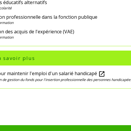
 éducatifs alternatifs
colarité
on professionnelle dans la fonction publique
Formation
on des acquis de l'expérience (VAE)
Formation
 savoir plus
ur maintenir l'emploi d'un salarié handicapé
open_in_new
n de gestion du fonds pour l'insertion professionnelle des personnes handicapée