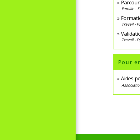
Parcours
Famille - S
Formati
Travail - 
Validati
Travail - 
Pour en
Aides po
Associatio