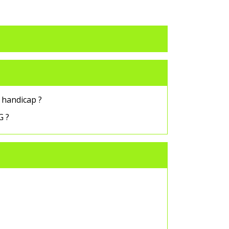
 handicap ?
G ?