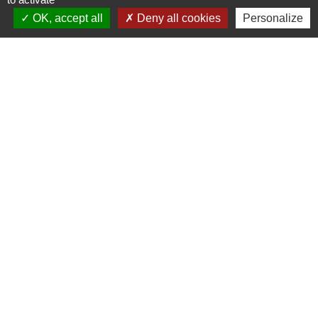
OK, accept all
Deny all cookies
Personalize
Liens
Site réalisé par KOM Conseil
Oise mobilité
Service Public
Communauté de Communes de
l'Oise Picarde
Mentions légales
-
Politique de confidentialité
-
Accessibilité
-
Plan du site
-
Gestion des cookies
Site créé en partenariat avec Réseau des Communes