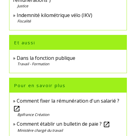
rémunérations")
Justice
Indemnité kilométrique vélo (IKV)
Fiscalité
Et aussi
Dans la fonction publique
Travail - Formation
Pour en savoir plus
Comment fixer la rémunération d'un salarié ?
open_in_new
Bpifrance Création
Comment établir un bulletin de paie ?
open_in_new
Ministère chargé du travail