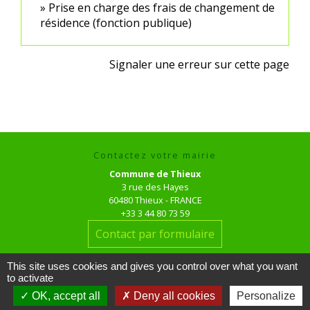
Prise en charge des frais de changement de
résidence (fonction publique)
Signaler une erreur sur cette page
Contactez votre mairie
Commune de Thieux
3 rue des Hayes
60480 Thieux - FRANCE
+33 3 44 80 73 59
Contact par formulaire
This site uses cookies and gives you control over what you want
Horaires d'ouverture au public
to activate
le mardi de 16h00 à 18h00
OK, accept all
Deny all cookies
Personalize
le jeudi de 16h00 à 17h00