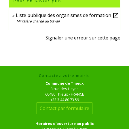
Pour en savoir plus
Liste publique des organismes de formation
open_in_new
Ministère chargé du travail
Signaler une erreur sur cette page
Contactez votre mairie
Commune de Thieux
3 rue des Hayes
60480 Thieux - FRANCE
+33 3 44 80 73 59
Contact par formulaire
Horaires d'ouverture au public