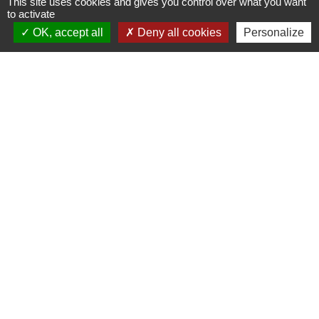
This site uses cookies and gives you control over what you want
to activate
OK, accept all
Deny all cookies
Personalize
Liens
Site réalisé par KOM Conseil
Oise mobilité
Service Public
Communauté de Communes de
l'Oise Picarde
Mentions légales
-
Politique de confidentialité
-
Accessibilité
-
Plan du site
-
Gestion des cookies
Site créé en partenariat avec Réseau des Communes