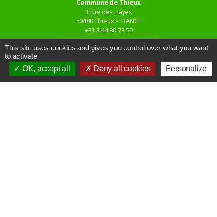
Commune de Thieux
3 rue des Hayes
60480 Thieux - FRANCE
+33 3 44 80 73 59
Contact par formulaire
This site uses cookies and gives you control over what you want
to activate
OK, accept all
Deny all cookies
Personalize
Horaires d'ouverture au public
le mardi de 16h00 à 18h00
le jeudi de 16h00 à 17h00
Liens
Site réalisé par KOM Conseil
Oise mobilité