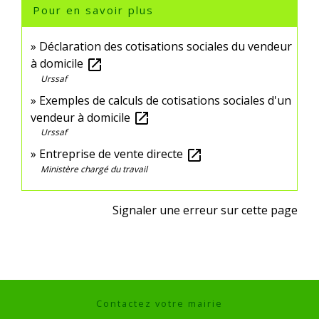
Pour en savoir plus
Déclaration des cotisations sociales du vendeur
à domicile
open_in_new
Urssaf
Exemples de calculs de cotisations sociales d'un
vendeur à domicile
open_in_new
Urssaf
Entreprise de vente directe
open_in_new
Ministère chargé du travail
Signaler une erreur sur cette page
Contactez votre mairie