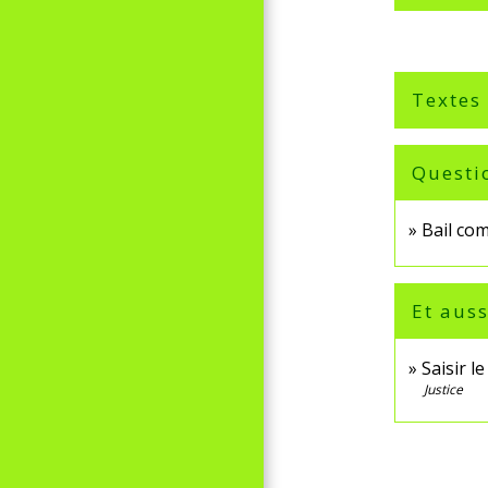
Textes
Questi
Bail com
Et auss
Saisir l
Justice