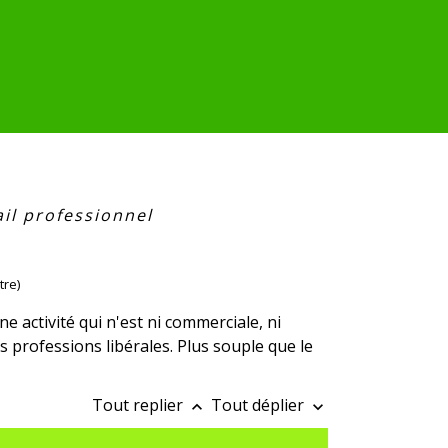
ail professionnel
tre)
ne activité qui n'est ni commerciale, ni
es professions libérales. Plus souple que le
Tout replier
Tout déplier
keyboard_arrow_up
keyboard_arrow_down