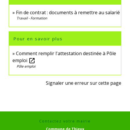
Fin de contrat : documents à remettre au salarié
Travail - Formation
Pour en savoir plus
Comment remplir l'attestation destinée à Pôle
emploi
open_in_new
Pôle emploi
Signaler une erreur sur cette page
Contactez votre mairie
Commune de Thieux