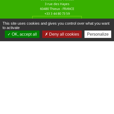
3 rue des Hayes
60480 Thieux - FRANCE
+33 3 44 80 73 59
Contact par formulaire
This site uses cookies and gives you control over what you want
to activate
OK, accept all
Deny all cookies
Personalize
Horaires d'ouverture au public
le mardi de 16h00 à 18h00
le jeudi de 16h00 à 17h00
Liens
Site réalisé par KOM Conseil
Oise mobilité