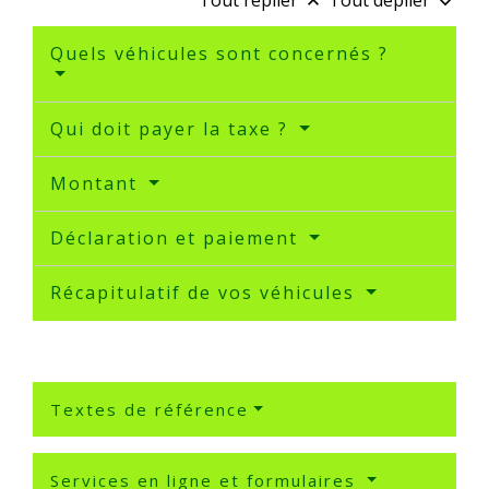
Tout replier
Tout déplier
keyboard_arrow_up
keyboard_arrow_down
Quels véhicules sont concernés ?
Qui doit payer la taxe ?
Montant
Déclaration et paiement
Récapitulatif de vos véhicules
Textes de référence
Services en ligne et formulaires