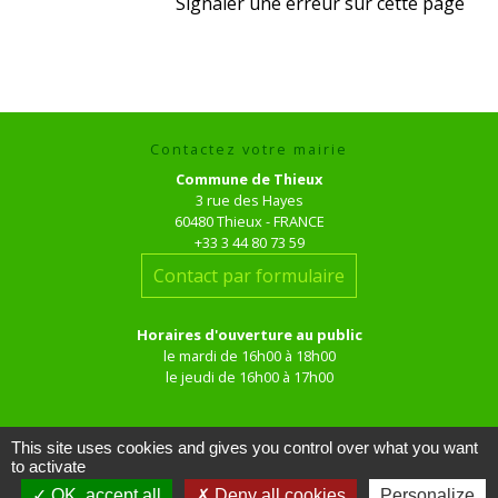
Signaler une erreur sur cette page
Contactez votre mairie
Commune de Thieux
3 rue des Hayes
60480 Thieux - FRANCE
+33 3 44 80 73 59
Contact par formulaire
Horaires d'ouverture au public
le mardi de 16h00 à 18h00
le jeudi de 16h00 à 17h00
This site uses cookies and gives you control over what you want
to activate
OK, accept all
Deny all cookies
Personalize