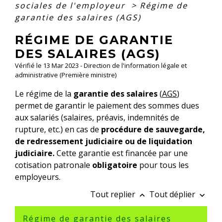
sociales de l'employeur
>
Régime de
garantie des salaires (AGS)
RÉGIME DE GARANTIE
DES SALAIRES (AGS)
Vérifié le 13 Mar 2023 - Direction de l'information légale et
administrative (Première ministre)
Le régime de la
garantie des salaires
(
AGS
)
permet de garantir le paiement des sommes dues
aux salariés (salaires, préavis, indemnités de
rupture, etc.) en cas de
procédure de sauvegarde,
de redressement judiciaire ou de liquidation
judiciaire.
Cette garantie est financée par une
cotisation patronale
obligatoire
pour tous les
employeurs.
Tout replier
Tout déplier
keyboard_arrow_up
keyboard_arrow_down
Régime de garantie des salaires