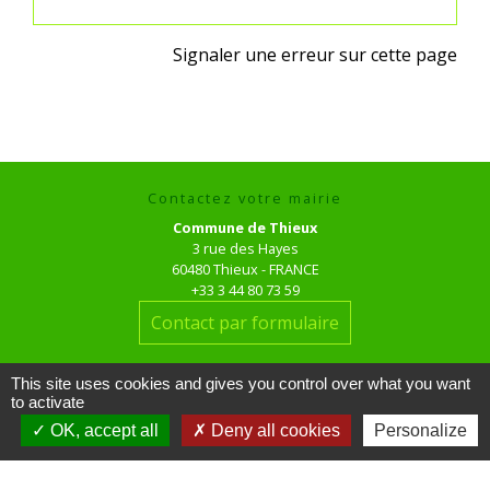
Signaler une erreur sur cette page
Contactez votre mairie
Commune de Thieux
3 rue des Hayes
60480 Thieux - FRANCE
+33 3 44 80 73 59
Contact par formulaire
Horaires d'ouverture au public
This site uses cookies and gives you control over what you want
le mardi de 16h00 à 18h00
to activate
le jeudi de 16h00 à 17h00
OK, accept all
Deny all cookies
Personalize