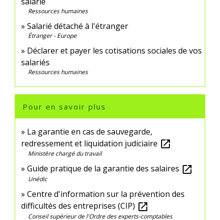
salarié
Ressources humaines
Salarié détaché à l'étranger
Étranger - Europe
Déclarer et payer les cotisations sociales de vos
salariés
Ressources humaines
Pour en savoir plus
La garantie en cas de sauvegarde,
redressement et liquidation judiciaire
open_in_new
Ministère chargé du travail
Guide pratique de la garantie des salaires
open_in_new
Unédic
Centre d'information sur la prévention des
difficultés des entreprises (CIP)
open_in_new
Conseil supérieur de l'Ordre des experts-comptables