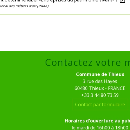
open_in_new
ational des métiers d'art (INMA)
Contactez votre 
Commune de Thieux
3 rue des Hayes
60480 Thieux - FRANCE
+33 3 44 80 73 59
Contact par formulaire
Horaires d'ouverture au pub
le mardi de 16h00 à 18h00