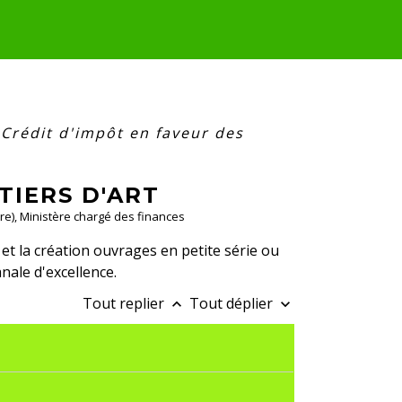
Crédit d'impôt en faveur des
TIERS D'ART
stre), Ministère chargé des finances
 et la création ouvrages en petite série ou
nale d'excellence.
Tout replier
Tout déplier
keyboard_arrow_up
keyboard_arrow_down