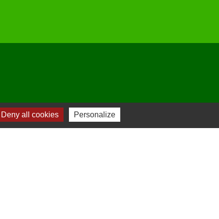
Deny all cookies
Personalize
-
Plan du site
-
Gestion des cookies