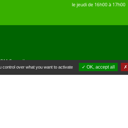
le jeudi de 16h00 à 17h00
 KOM Conseil
 control over what you want to activate
OK, accept all
Communes de l'Oise
tions légales
-
Politique de confidentialité
-
Accessibilité