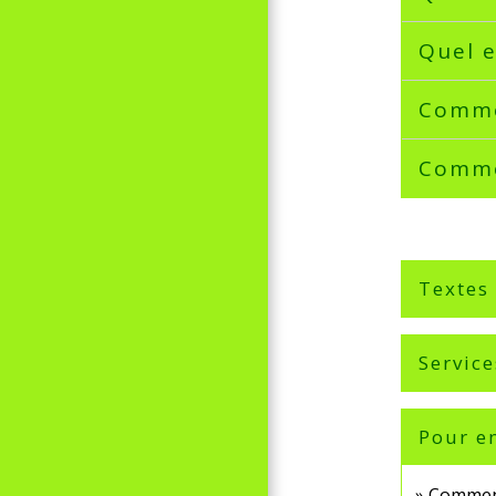
Quel e
Commen
Commen
Textes
Service
Pour en
Comment