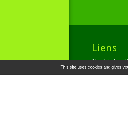
Liens
Site réalisé par
This site uses cookies and gives you
Oise mobilité
Service Public
Communauté de 
Picarde
Men