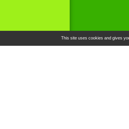
This site uses cookies and gives you
Liens
Site réalisé par
Oise mobilité
Service Public
Communauté de 