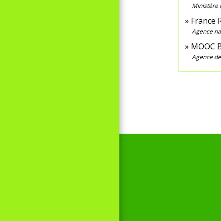
Ministère 
France R
Agence nat
MOOC B
Agence de 