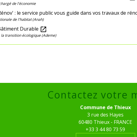
chargé de l'économie
énov' : le service public vous guide dans vos travaux de ré
ionale de l'habitat (Anah)
âtiment Durable
open_in_new
la transition écologique (Ademe)
Contactez votre 
Commune de Thieux
3 rue des Hayes
60480 Thieux - FRANCE
+33 3 44 80 73 59