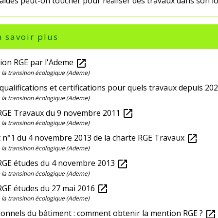
 aides peut-on toucher pour réaliser des travaux dans son 
 savoir plus
ion RGE par l'Ademe
open_in_new
la transition écologique (Ademe)
qualifications et certifications pour quels travaux depuis 20
la transition écologique (Ademe)
RGE Travaux du 9 novembre 2011
open_in_new
la transition écologique (Ademe)
 n°1 du 4 novembre 2013 de la charte RGE Travaux
open_in_new
la transition écologique (Ademe)
RGE études du 4 novembre 2013
open_in_new
la transition écologique (Ademe)
RGE études du 27 mai 2016
open_in_new
la transition écologique (Ademe)
ionnels du bâtiment : comment obtenir la mention RGE ?
open_in_new