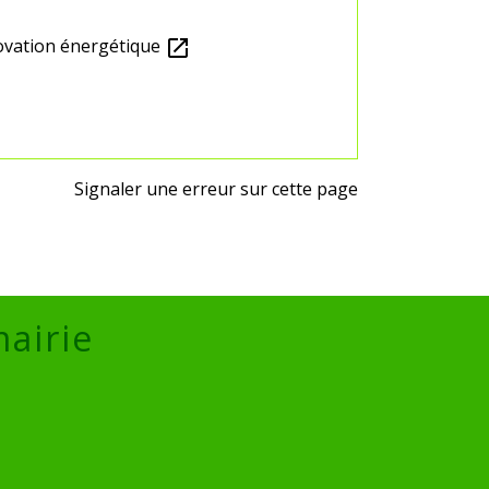
novation énergétique
open_in_new
Signaler une erreur sur cette page
mairie