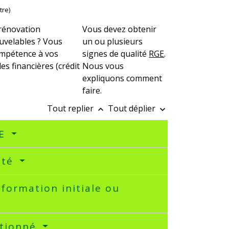
tre)
 rénovation
Vous devez obtenir
ouvelables ? Vous
un ou plusieurs
compétence à vos
signes de qualité
RGE
.
des financières (crédit
Nous vous
expliquons comment
faire.
Tout replier
Tout déplier
keyboard_arrow_up
keyboard_arrow_down
GE
ité
formation initiale ou
éctionné