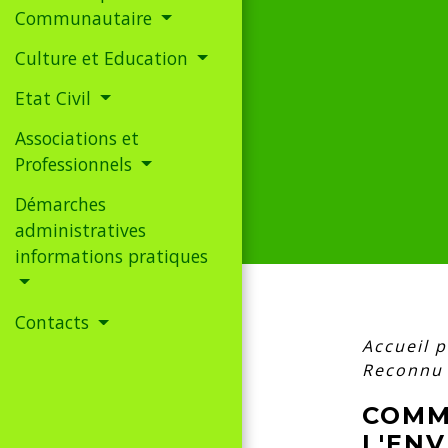
Communautaire
Culture et Education
Etat Civil
Associations et
Professionnels
Démarches
administratives
informations pratiques
Contacts
Accueil 
Reconnu 
COMM
L'EN